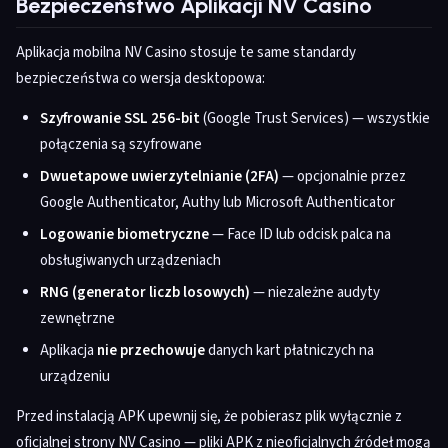
Bezpieczeństwo Aplikacji NV Casino
Aplikacja mobilna NV Casino stosuje te same standardy
bezpieczeństwa co wersja desktopowa:
Szyfrowanie SSL 256-bit
(Google Trust Services) — wszystkie
połączenia są szyfrowane
Dwuetapowe uwierzytelnianie (2FA)
— opcjonalnie przez
Google Authenticator, Authy lub Microsoft Authenticator
Logowanie biometryczne
— Face ID lub odcisk palca na
obsługiwanych urządzeniach
RNG (generator liczb losowych)
— niezależne audyty
zewnętrzne
Aplikacja
nie przechowuje
danych kart płatniczych na
urządzeniu
Przed instalacją APK upewnij się, że pobierasz plik wyłącznie z
oficjalnej strony NV Casino — pliki APK z nieoficjalnych źródeł mogą