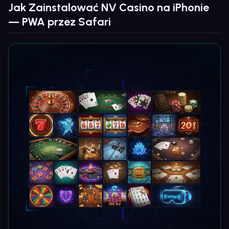
Jak Zainstalować NV Casino na iPhonie
— PWA przez Safari