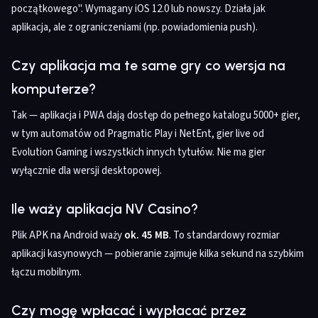
początkowego". Wymagany iOS 12.0 lub nowszy. Działa jak
aplikacja, ale z ograniczeniami (np. powiadomienia push).
Czy aplikacja ma te same gry co wersja na
komputerze?
Tak — aplikacja i PWA dają dostęp do pełnego katalogu 5000+ gier,
w tym automatów od Pragmatic Play i NetEnt, gier live od
Evolution Gaming i wszystkich innych tytułów. Nie ma gier
wyłącznie dla wersji desktopowej.
Ile waży aplikacja NV Casino?
Plik APK na Android waży
ok. 45 MB
. To standardowy rozmiar
aplikacji kasynowych — pobieranie zajmuje kilka sekund na szybkim
łączu mobilnym.
Czy mogę wpłacać i wypłacać przez