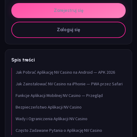
Zarejestruj się
Zaloguj się
Spis treści
Jak Pobrać Aplikację NV Casino na Android — APK 2026
Jak Zainstalować NV Casino na iPhonie — PWA przez Safari
Funkcje Aplikacji Mobilnej NV Casino — Przegląd
Bezpieczeństwo Aplikacji NV Casino
Wady i Ograniczenia Aplikacji NV Casino
Często Zadawane Pytania o Aplikację NV Casino