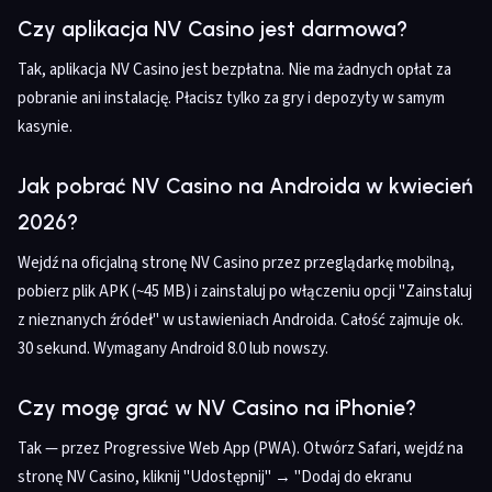
Czy aplikacja NV Casino jest darmowa?
Tak, aplikacja NV Casino jest bezpłatna. Nie ma żadnych opłat za
pobranie ani instalację. Płacisz tylko za gry i depozyty w samym
kasynie.
Jak pobrać NV Casino na Androida w kwiecień
2026?
Wejdź na oficjalną stronę NV Casino przez przeglądarkę mobilną,
pobierz plik APK (~45 MB) i zainstaluj po włączeniu opcji "Zainstaluj
z nieznanych źródeł" w ustawieniach Androida. Całość zajmuje ok.
30 sekund. Wymagany Android 8.0 lub nowszy.
Czy mogę grać w NV Casino na iPhonie?
Tak — przez Progressive Web App (PWA). Otwórz Safari, wejdź na
stronę NV Casino, kliknij "Udostępnij" → "Dodaj do ekranu