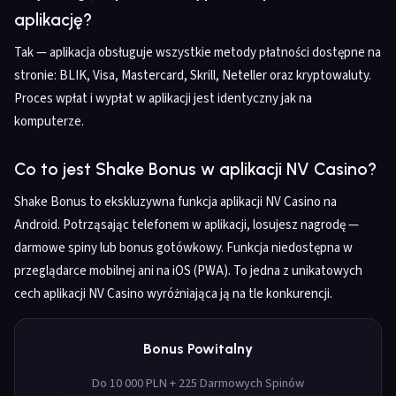
aplikację?
Tak — aplikacja obsługuje wszystkie metody płatności dostępne na
stronie: BLIK, Visa, Mastercard, Skrill, Neteller oraz kryptowaluty.
Proces wpłat i wypłat w aplikacji jest identyczny jak na
komputerze.
Co to jest Shake Bonus w aplikacji NV Casino?
Shake Bonus to ekskluzywna funkcja aplikacji NV Casino na
Android. Potrząsając telefonem w aplikacji, losujesz nagrodę —
darmowe spiny lub bonus gotówkowy. Funkcja niedostępna w
przeglądarce mobilnej ani na iOS (PWA). To jedna z unikatowych
cech aplikacji NV Casino wyróżniająca ją na tle konkurencji.
Bonus Powitalny
Do 10 000 PLN + 225 Darmowych Spinów