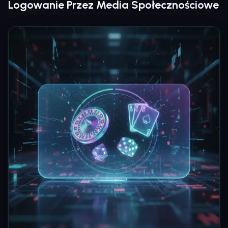
Logowanie Przez Media Społecznościowe