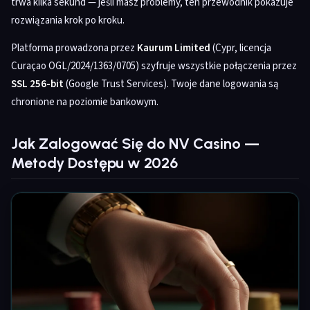
trwa kilka sekund — jeśli masz problemy, ten przewodnik pokazuje
rozwiązania krok po kroku.
Logowanie
Platforma prowadzona przez
Kaurum Limited
(Cypr, licencja
Wypłata
Curaçao OGL/2024/1363/0705) szyfruje wszystkie połączenia przez
SSL 256-bit
(Google Trust Services). Twoje dane logowania są
Aplikacja
chronione na poziomie bankowym.
Legalność
Jak Zalogować Się do NV Casino —
Metody Dostępu w 2026
Gry
Opinie
Saldo bonusowe
Konto