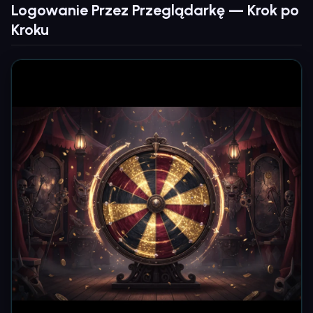
Logowanie Przez Przeglądarkę — Krok po
Kroku