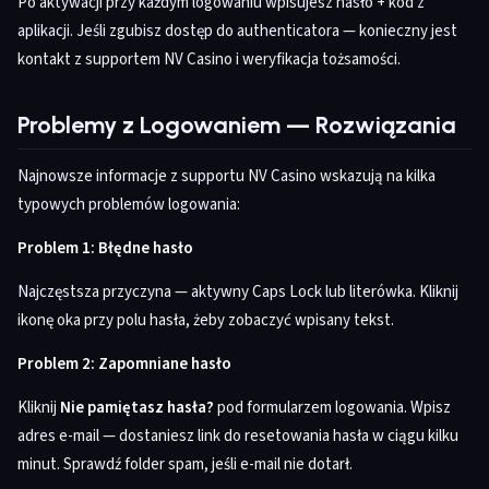
Po aktywacji przy każdym logowaniu wpisujesz hasło + kod z
aplikacji. Jeśli zgubisz dostęp do authenticatora — konieczny jest
kontakt z supportem NV Casino i weryfikacja tożsamości.
Problemy z Logowaniem — Rozwiązania
Najnowsze informacje z supportu NV Casino wskazują na kilka
typowych problemów logowania:
Problem 1: Błędne hasło
Najczęstsza przyczyna — aktywny Caps Lock lub literówka. Kliknij
ikonę oka przy polu hasła, żeby zobaczyć wpisany tekst.
Problem 2: Zapomniane hasło
Kliknij
Nie pamiętasz hasła?
pod formularzem logowania. Wpisz
adres e-mail — dostaniesz link do resetowania hasła w ciągu kilku
minut. Sprawdź folder spam, jeśli e-mail nie dotarł.