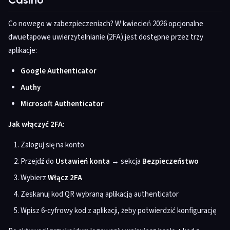
Co nowego w zabezpieczeniach? W kwiecień 2026 opcjonalne
dwuetapowe uwierzytelnianie (2FA) jest dostępne przez trzy
aplikacje:
Google Authenticator
Authy
Microsoft Authenticator
Jak włączyć 2FA:
Zaloguj się na konto
Przejdź do
Ustawień konta
→ sekcja
Bezpieczeństwo
Wybierz
Włącz 2FA
Zeskanuj kod QR wybraną aplikacją authenticator
Wpisz 6-cyfrowy kod z aplikacji, żeby potwierdzić konfigurację