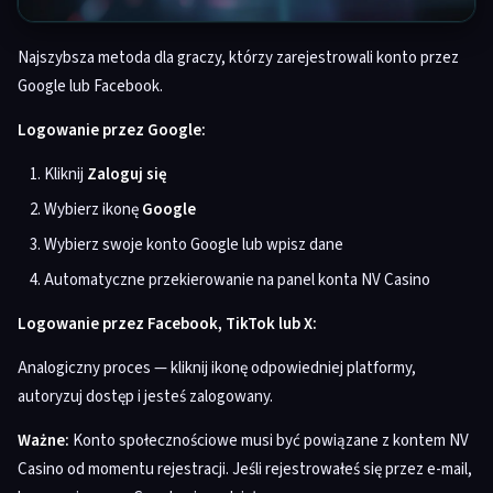
Najszybsza metoda dla graczy, którzy zarejestrowali konto przez
Google lub Facebook.
Logowanie przez Google:
Kliknij
Zaloguj się
Wybierz ikonę
Google
Wybierz swoje konto Google lub wpisz dane
Automatyczne przekierowanie na panel konta NV Casino
Logowanie przez Facebook, TikTok lub X:
Analogiczny proces — kliknij ikonę odpowiedniej platformy,
autoryzuj dostęp i jesteś zalogowany.
Ważne:
Konto społecznościowe musi być powiązane z kontem NV
Casino od momentu rejestracji. Jeśli rejestrowałeś się przez e-mail,