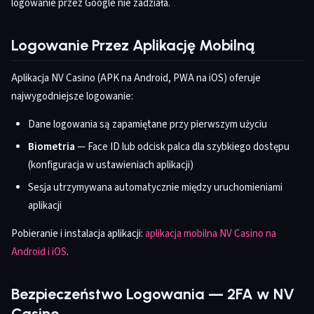
logowanie przez Google nie zadziała.
Logowanie Przez Aplikację Mobilną
Aplikacja NV Casino (APK na Android, PWA na iOS) oferuje
najwygodniejsze logowanie:
Dane logowania są zapamiętane przy pierwszym użyciu
Biometria
— Face ID lub odcisk palca dla szybkiego dostępu
(konfiguracja w ustawieniach aplikacji)
Sesja utrzymywana automatycznie między uruchomieniami
aplikacji
Pobieranie i instalacja aplikacji:
aplikacja mobilna NV Casino na
Android i iOS
.
Bezpieczeństwo Logowania — 2FA w NV
Casino