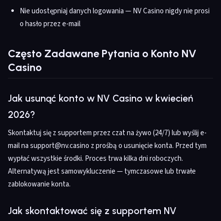
Nie udostępniaj danych logowania — NV Casino nigdy nie prosi
o hasło przez e-mail
Często Zadawane Pytania o Konto NV
Casino
Jak usunąć konto w NV Casino w kwiecień
2026?
Skontaktuj się z supportem przez czat na żywo (24/7) lub wyślij e-
mail na
support@nv.casino
z prośbą o usunięcie konta. Przed tym
wypłać wszystkie środki. Proces trwa kilka dni roboczych.
Alternatywą jest samowykluczenie — tymczasowe lub trwałe
zablokowanie konta.
Jak skontaktować się z supportem NV