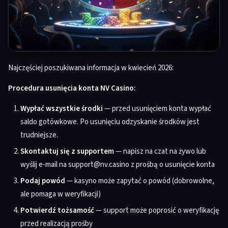
Najczęściej poszukiwana informacja w kwiecień 2026:
Procedura usunięcia konta NV Casino:
Wypłać wszystkie środki
— przed usunięciem konta wypłać
saldo gotówkowe. Po usunięciu odzyskanie środków jest
trudniejsze.
Skontaktuj się z supportem
— napisz na czat na żywo lub
wyślij e-mail na
support@nv.casino
z prośbą o usunięcie konta
Podaj powód
— kasyno może zapytać o powód (dobrowolne,
ale pomaga w weryfikacji)
Potwierdź tożsamość
— support może poprosić o weryfikację
przed realizacją prośby