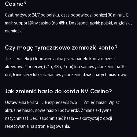
Casino?
Czat na żywo: 24/7 po polsku, czas odpowiedzi poniżej 30 minut. E-
mail:
support@nv.casino
(do 48h). Dostępne języki: polski, angielski,
niemiecki.
Czy mogę tymczasowo zamrozić konto?
Tak — w sekcji Odpowiedzialna gra w panelu konta możesz
aktywować przerwę (24h, 48h, 7 dni) lub samowykluczenie na 30
dni, 6 miesięcy lub rok. Samowykluczenie działa natychmiastowo.
Jak zmienić hasło do konta NV Casino?
Ustawienia konta → Bezpieczeństwo → Zmień hasło. Wpisz
aktualne hasło, nowe hasło i potwierdź. Zmiana aktywna
natychmiast. Jeśli zapomniałeś hasła — skorzystaj z opcji
resetowania na stronie logowania.