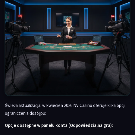
Świeża aktualizacja: w kwiecień 2026 NV Casino oferuje kilka opcji
ograniczenia dostępu:
Opcje dostępne w panelu konta (Odpowiedzialna gra):