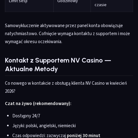
Limit sesji
Godzinowy
czasie
Samowykluczenie aktywowane przez panel konta obowiązuje
natychmiastowo. Cofnięcie wymaga kontaktu z supportem i może
wymagać okresu oczekiwania.
Kontakt z Supportem NV Casino —
Aktualne Metody
Co nowego w kontakcie z obsługą klienta NV Casino w kwiecień
2026?
Czat na żywo (rekomendowany):
Dostępny 24/7
Języki: polski, angielski, niemiecki
Czas odpowiedzi: zazwyczaj
poniżej 30 minut