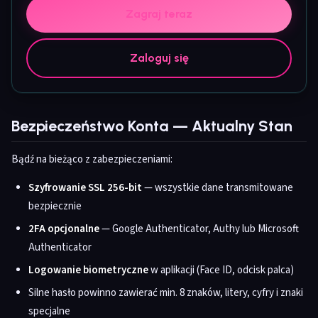
Zagraj teraz
Zaloguj się
Bezpieczeństwo Konta — Aktualny Stan
Bądź na bieżąco z zabezpieczeniami:
Szyfrowanie SSL 256-bit
— wszystkie dane transmitowane
bezpiecznie
2FA opcjonalne
— Google Authenticator, Authy lub Microsoft
Authenticator
Logowanie biometryczne
w aplikacji (Face ID, odcisk palca)
Silne hasło powinno zawierać min. 8 znaków, litery, cyfry i znaki
specjalne