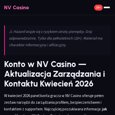
NV Casino
18+
Recenzja
⚠️ Hazard wiąże się z ryzykiem utraty pieniędzy. Graj
Bonus
odpowiedzialnie. Tylko dla pełnoletnich (18+). Materiał ma
charakter informacyjny i afiliacyjny.
Bonus bez depozytu
Darmowe Spiny
Konto w NV Casino —
Aktualizacja Zarządzania i
Kod promocyjny
Kontaktu Kwiecień 2026
Kod bez depozytu
W kwiecień 2026 panel konta gracza w NV Casino oferuje pełen
Kody na spiny
zestaw narzędzi do zarządzania profilem, bezpieczeństwem i
kontaktem z supportem. Najczęściej poszukiwana informacja:
jak
Rejestracja